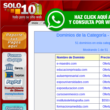
Dominios de la Categoría 
51 dominios en esta categ
Mostrando 1 de 51
Nombre de Dominio
Precio
e-maestro.com
Ofert
educacionprivada.com
Ofert
aulaempresarial.com
Ofert
expouniversidades.com
Ofert
expoeducacion.com
Ofert
cursosenmexico.com
Ofert
institutodefotografia.com
$550
formacionamedida.com
Ofert