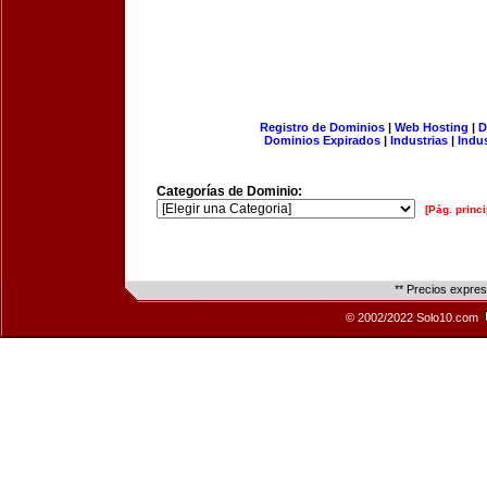
Registro de Dominios
|
Web Hosting
|
D
Dominios Expirados
|
Industrias
|
Indu
Categorías de Dominio:
[Pág. princi
** Precios expre
© 2002/2022 Solo10.com