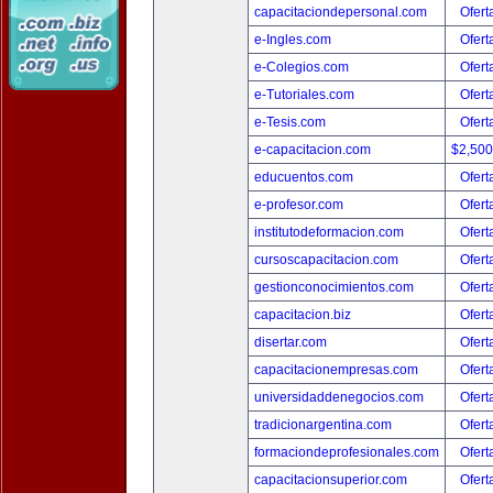
capacitaciondepersonal.com
Ofert
e-Ingles.com
Ofert
e-Colegios.com
Ofert
e-Tutoriales.com
Ofert
e-Tesis.com
Ofert
e-capacitacion.com
$2,50
educuentos.com
Ofert
e-profesor.com
Ofert
institutodeformacion.com
Ofert
cursoscapacitacion.com
Ofert
gestionconocimientos.com
Ofert
capacitacion.biz
Ofert
disertar.com
Ofert
capacitacionempresas.com
Ofert
universidaddenegocios.com
Ofert
tradicionargentina.com
Ofert
formaciondeprofesionales.com
Ofert
capacitacionsuperior.com
Ofert