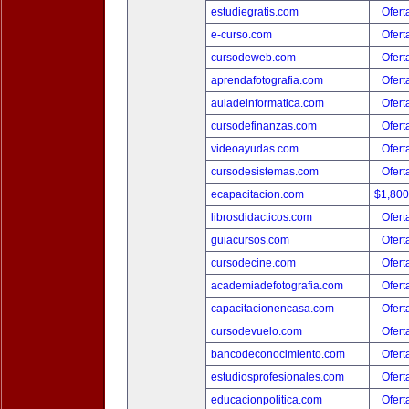
estudiegratis.com
Ofert
e-curso.com
Ofert
cursodeweb.com
Ofert
aprendafotografia.com
Ofert
auladeinformatica.com
Ofert
cursodefinanzas.com
Ofert
videoayudas.com
Ofert
cursodesistemas.com
Ofert
ecapacitacion.com
$1,80
librosdidacticos.com
Ofert
guiacursos.com
Ofert
cursodecine.com
Ofert
academiadefotografia.com
Ofert
capacitacionencasa.com
Ofert
cursodevuelo.com
Ofert
bancodeconocimiento.com
Ofert
estudiosprofesionales.com
Ofert
educacionpolitica.com
Ofert