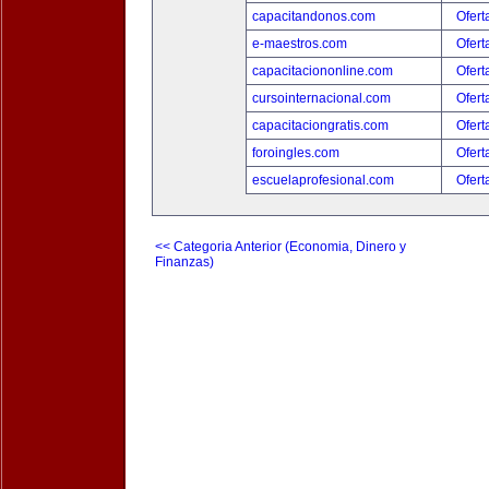
capacitandonos.com
Ofert
e-maestros.com
Ofert
capacitaciononline.com
Ofert
cursointernacional.com
Ofert
capacitaciongratis.com
Ofert
foroingles.com
Ofert
escuelaprofesional.com
Ofert
<< Categoria Anterior (Economia, Dinero y
Finanzas)