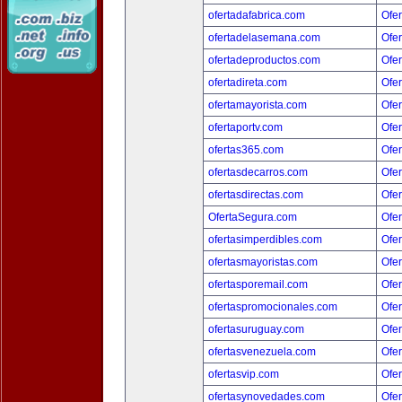
ofertadafabrica.com
Ofer
ofertadelasemana.com
Ofer
ofertadeproductos.com
Ofer
ofertadireta.com
Ofer
ofertamayorista.com
Ofer
ofertaportv.com
Ofer
ofertas365.com
Ofer
ofertasdecarros.com
Ofer
ofertasdirectas.com
Ofer
OfertaSegura.com
Ofer
ofertasimperdibles.com
Ofer
ofertasmayoristas.com
Ofer
ofertasporemail.com
Ofer
ofertaspromocionales.com
Ofer
ofertasuruguay.com
Ofer
ofertasvenezuela.com
Ofer
ofertasvip.com
Ofer
ofertasynovedades.com
Ofer