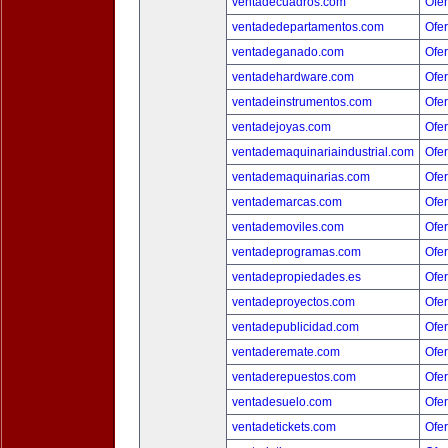
ventadecuadros.com
Ofer
ventadedepartamentos.com
Ofer
ventadeganado.com
Ofer
ventadehardware.com
Ofer
ventadeinstrumentos.com
Ofer
ventadejoyas.com
Ofer
ventademaquinariaindustrial.com
Ofer
ventademaquinarias.com
Ofer
ventademarcas.com
Ofer
ventademoviles.com
Ofer
ventadeprogramas.com
Ofer
ventadepropiedades.es
Ofer
ventadeproyectos.com
Ofer
ventadepublicidad.com
Ofer
ventaderemate.com
Ofer
ventaderepuestos.com
Ofer
ventadesuelo.com
Ofer
ventadetickets.com
Ofer