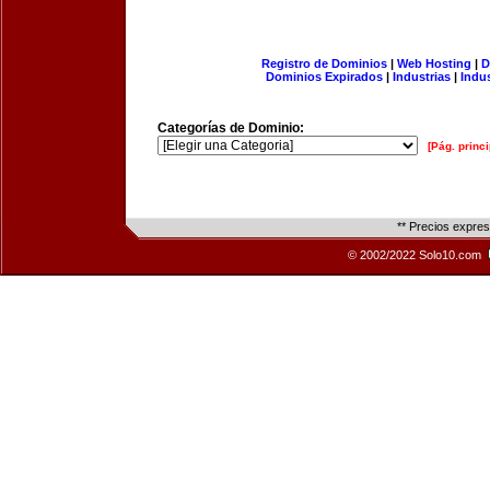
Registro de Dominios
|
Web Hosting
|
D
Dominios Expirados
|
Industrias
|
Indu
Categorías de Dominio:
[Pág. princi
** Precios expre
© 2002/2022 Solo10.com