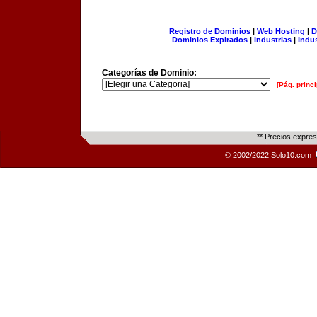
Registro de Dominios
|
Web Hosting
|
D
Dominios Expirados
|
Industrias
|
Indu
Categorías de Dominio:
[Pág. princi
** Precios expre
© 2002/2022 Solo10.com