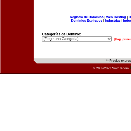
Registro de Dominios
|
Web Hosting
|
D
Dominios Expirados
|
Industrias
|
Indu
Categorías de Dominio:
[Pág. princi
** Precios expre
© 2002/2022 Solo10.com