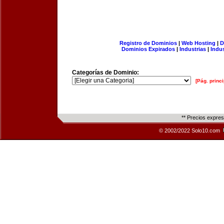
Registro de Dominios
|
Web Hosting
|
D
Dominios Expirados
|
Industrias
|
Indu
Categorías de Dominio:
[Pág. princi
** Precios expre
© 2002/2022 Solo10.com