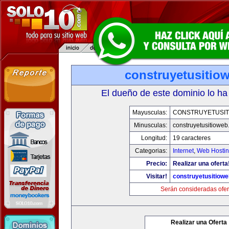
construyetusitio
El dueño de este dominio lo ha
Mayusculas:
CONSTRUYETUSIT
Minusculas:
construyetusitiowe
Longitud:
19 caracteres
Categorias:
Internet
,
Web Hostin
Precio:
Realizar una oferta
Visitar!
construyetusitiow
Serán consideradas ofer
Realizar una Oferta