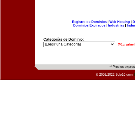
Registro de Dominios
|
Web Hosting
|
D
Dominios Expirados
|
Industrias
|
Indu
Categorías de Dominio:
[Pág. princi
** Precios expre
© 2002/2022 Solo10.com