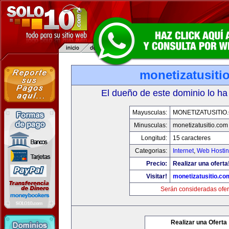
monetizatusiti
El dueño de este dominio lo ha
Mayusculas:
MONETIZATUSITIO
Minusculas:
monetizatusitio.com
Longitud:
15 caracteres
Categorias:
Internet
,
Web Hostin
Precio:
Realizar una oferta
Visitar!
monetizatusitio.co
Serán consideradas ofer
Realizar una Oferta