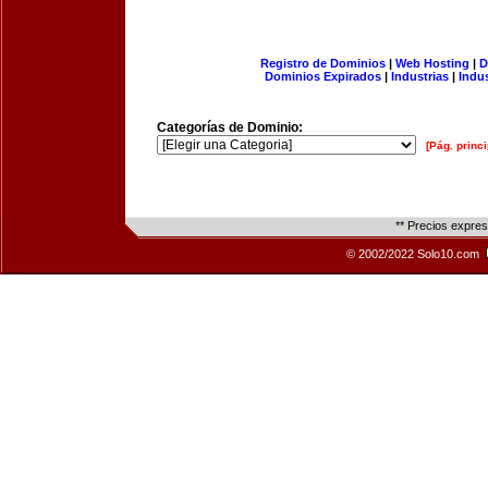
Registro de Dominios
|
Web Hosting
|
D
Dominios Expirados
|
Industrias
|
Indu
Categorías de Dominio:
[Pág. princi
** Precios expre
© 2002/2022 Solo10.com