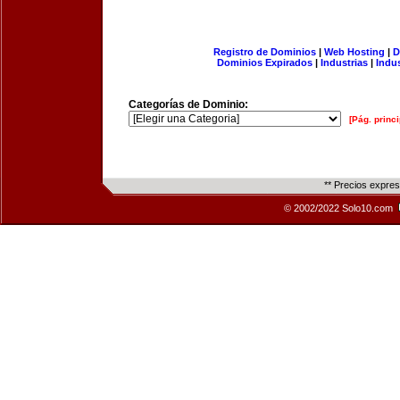
Registro de Dominios
|
Web Hosting
|
D
Dominios Expirados
|
Industrias
|
Indu
Categorías de Dominio:
[Pág. princi
** Precios expre
© 2002/2022 Solo10.com