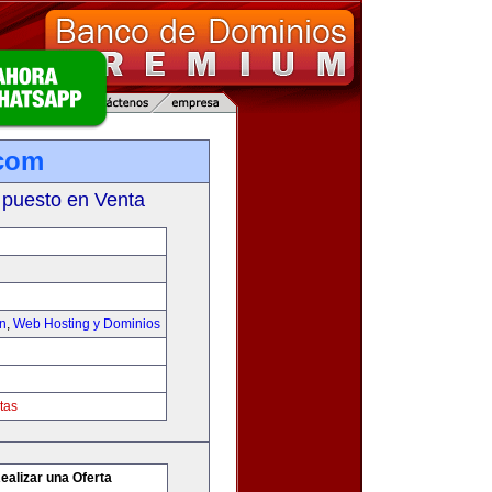
.com
 puesto en Venta
on
,
Web Hosting y Dominios
tas
ealizar una Oferta