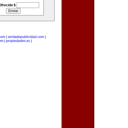
Ofrecido $
com
|
ventadepublicidad.com
|
om
|
propiedades.ec
|