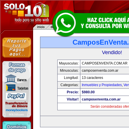
CamposEnVenta.
Vendido!
Mayusculas:
CAMPOSENVENTA.COM.AR
Minusculas:
camposenventa.com.ar
Longitud:
13 caracteres
Categorias:
Inmuebles y Propiedades
,
Ven
Precio:
$980.00
Visitar!
camposenventa.com.ar
Serán consideradas ofer