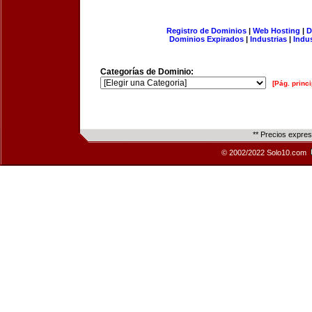
Registro de Dominios
|
Web Hosting
|
D
Dominios Expirados
|
Industrias
|
Indu
Categorías de Dominio:
[Pág. princi
** Precios expre
© 2002/2022 Solo10.com