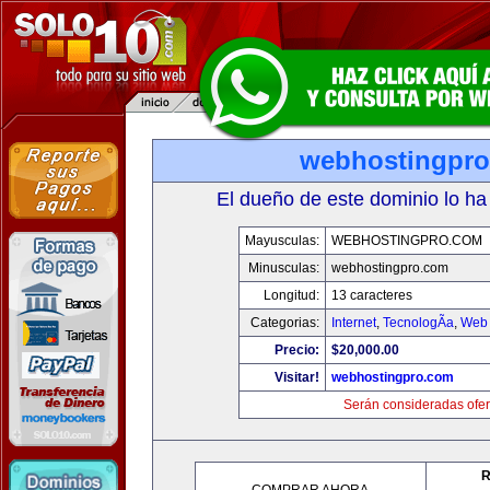
webhostingpr
El dueño de este dominio lo ha
Mayusculas:
WEBHOSTINGPRO.COM
Minusculas:
webhostingpro.com
Longitud:
13 caracteres
Categorias:
Internet
,
TecnologÃ­a
,
Web 
Precio:
$20,000.00
Visitar!
webhostingpro.com
Serán consideradas ofer
R