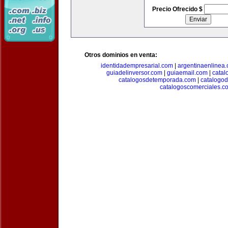
Precio Ofrecido $
Otros dominios en venta:
identidadempresarial.com
|
argentinaenlinea
guiadelinversor.com
|
guiaemail.com
|
catal
catalogosdetemporada.com
|
catalogo
catalogoscomerciales.c