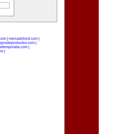
.com
|
mercadohost.com
|
ogosdeproductos.com
|
detemporada.com
|
om
|