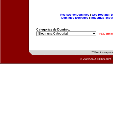
Registro de Dominios
|
Web Hosting
|
D
Dominios Expirados
|
Industrias
|
Indu
Categorías de Dominio:
[Pág. princi
** Precios expre
© 2002/2022 Solo10.com