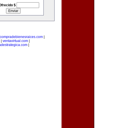
Ofrecido $
compradebienesraices.com
|
|
ventavirtual.com
|
adestrategica.com
|