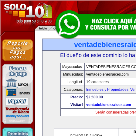
ventadebienesrai
El dueño de este dominio lo ha
Mayusculas:
VENTADEBIENESRAICES.C
Minusculas:
ventadebienesraices.com
Longitud:
19 caracteres
Categorias:
Inmuebles y Propiedades
,
Ven
Precio:
$2,500.00
Visitar!
ventadebienesraices.com
Serán consideradas ofer
R