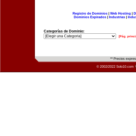
Registro de Dominios
|
Web Hosting
|
D
Dominios Expirados
|
Industrias
|
Indu
Categorías de Dominio:
[Pág. princi
** Precios expre
© 2002/2022 Solo10.com