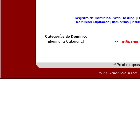
Registro de Dominios
|
Web Hosting
|
D
Dominios Expirados
|
Industrias
|
Indu
Categorías de Dominio:
[Pág. princi
** Precios expre
© 2002/2022 Solo10.com