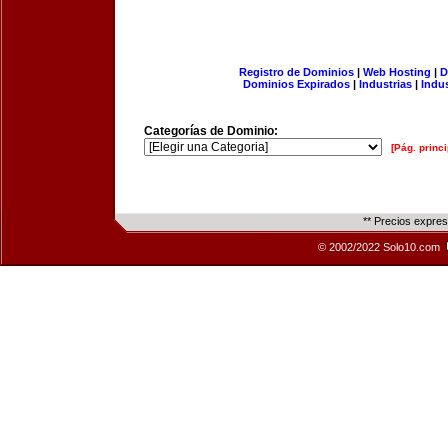
Registro de Dominios
|
Web Hosting
|
D
Dominios Expirados
|
Industrias
|
Indu
Categorías de Dominio:
[Pág. princi
** Precios expre
© 2002/2022 Solo10.com