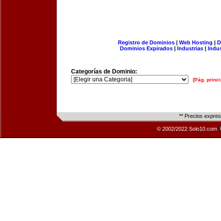
Registro de Dominios
|
Web Hosting
|
D
Dominios Expirados
|
Industrias
|
Indu
Categorías de Dominio:
[Pág. princi
** Precios expre
© 2002/2022 Solo10.com