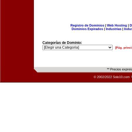
Registro de Dominios
|
Web Hosting
|
D
Dominios Expirados
|
Industrias
|
Indu
Categorías de Dominio:
[Pág. princi
** Precios expre
© 2002/2022 Solo10.com