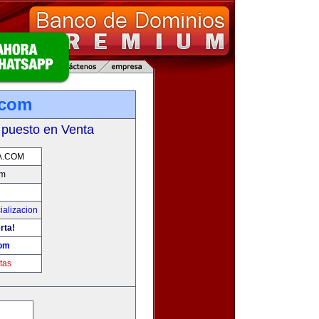
.com
 puesto en Venta
A.COM
om
ializacion
rta!
com
tas