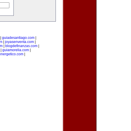
|
guiadesantiago.com
|
om
|
joyasenventa.com
|
om
|
blogdefinanzas.com
|
|
guiamorelia.com
|
nergetico.com
|