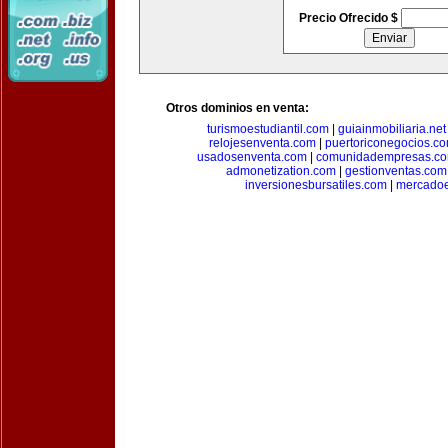
Precio Ofrecido $
Otros dominios en venta:
turismoestudiantil.com
|
guiainmobiliaria.net
relojesenventa.com
|
puertoriconegocios.c
usadosenventa.com
|
comunidadempresas.c
admonetization.com
|
gestionventas.com
inversionesbursatiles.com
|
mercadoe