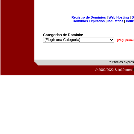
Registro de Dominios
|
Web Hosting
|
D
Dominios Expirados
|
Industrias
|
Indu
Categorías de Dominio:
[Pág. princi
** Precios expre
© 2002/2022 Solo10.com