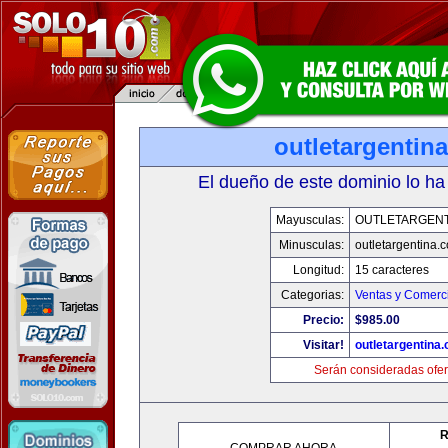
outletargentin
El dueño de este dominio lo ha
Mayusculas:
OUTLETARGENT
Minusculas:
outletargentina.
Longitud:
15 caracteres
Categorias:
Ventas y Comerci
Precio:
$985.00
Visitar!
outletargentina
Serán consideradas ofer
R