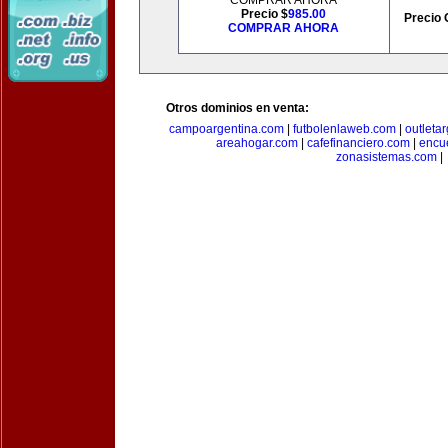
COMPRAR AHORA
Precio $
985.00
Precio 
COMPRAR AHORA
Otros dominios en venta:
campoargentina.com
|
futbolenlaweb.com
|
outleta
areahogar.com
|
cafefinanciero.com
|
encu
zonasistemas.com
|