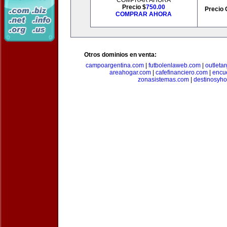
COMPRAR AHORA
Precio $
750.00
Precio 
COMPRAR AHORA
Otros dominios en venta:
campoargentina.com
|
futbolenlaweb.com
|
outleta
areahogar.com
|
cafefinanciero.com
|
encu
zonasistemas.com
|
destinosyho