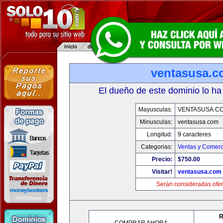
ventasusa.
El dueño de este dominio lo ha
Mayusculas:
VENTASUSA.C
Minusculas:
ventasusa.com
Longitud:
9 caracteres
Categorias:
Ventas y Comerc
Precio:
$750.00
Visitar!
ventasusa.com
Serán consideradas ofer
R