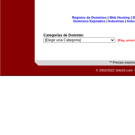
Registro de Dominios
|
Web Hosting
|
D
Dominios Expirados
|
Industrias
|
Indu
Categorías de Dominio:
[Pág. princi
** Precios expre
© 2002/2022 Solo10.com