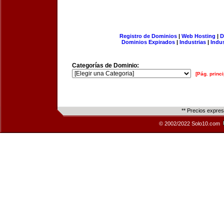
Registro de Dominios
|
Web Hosting
|
D
Dominios Expirados
|
Industrias
|
Indu
Categorías de Dominio:
[Pág. princi
** Precios expre
© 2002/2022 Solo10.com