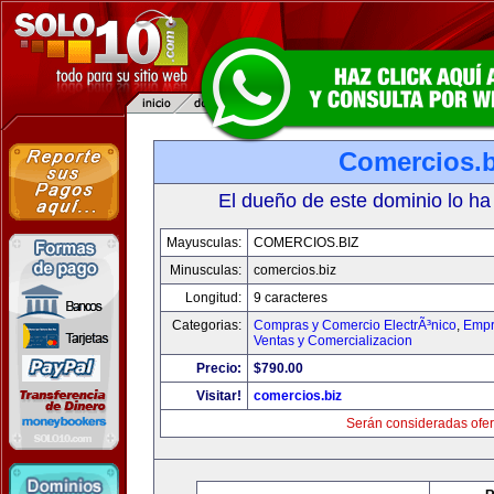
Comercios.b
El dueño de este dominio lo ha
Mayusculas:
COMERCIOS.BIZ
Minusculas:
comercios.biz
Longitud:
9 caracteres
Categorias:
Compras y Comercio ElectrÃ³nico
,
Empr
Ventas y Comercializacion
Precio:
$790.00
Visitar!
comercios.biz
Serán consideradas ofer