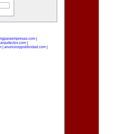
ingparaempresas.com
|
arquitectos.com
|
m
|
anunciosypublicidad.com
|