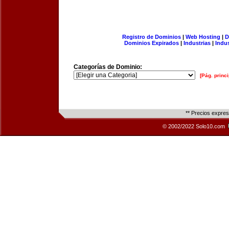
Registro de Dominios
|
Web Hosting
|
D
Dominios Expirados
|
Industrias
|
Indu
Categorías de Dominio:
[Pág. princi
** Precios expre
© 2002/2022 Solo10.com