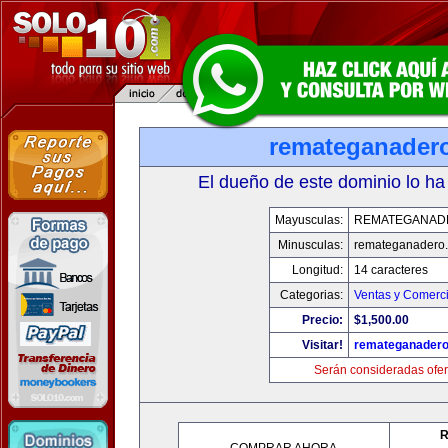
remateganader
El dueño de este dominio lo ha
Mayusculas:
REMATEGANAD
Minusculas:
remateganadero
Longitud:
14 caracteres
Categorias:
Ventas y Comerci
Precio:
$1,500.00
Visitar!
remateganader
Serán consideradas ofer
R