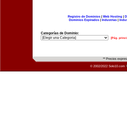
Registro de Dominios
|
Web Hosting
|
D
Dominios Expirados
|
Industrias
|
Indu
Categorías de Dominio:
[Pág. princi
** Precios expre
© 2002/2022 Solo10.com