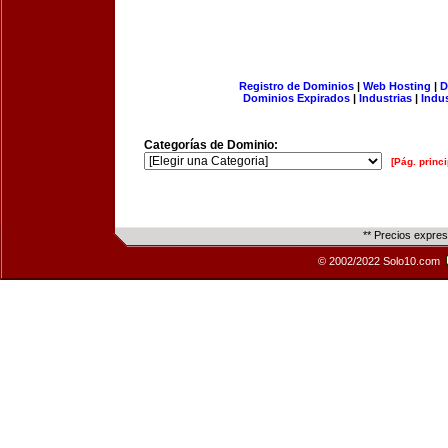
Registro de Dominios
|
Web Hosting
|
D
Dominios Expirados
|
Industrias
|
Indu
Categorías de Dominio:
[Pág. princi
** Precios expre
© 2002/2022 Solo10.com