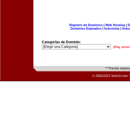
Registro de Dominios
|
Web Hosting
|
D
Dominios Expirados
|
Industrias
|
Indu
Categorías de Dominio:
[Pág. princi
** Precios expre
© 2002/2022 Solo10.com