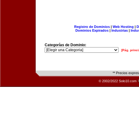
Registro de Dominios
|
Web Hosting
|
D
Dominios Expirados
|
Industrias
|
Indu
Categorías de Dominio:
[Pág. princi
** Precios expre
© 2002/2022 Solo10.com