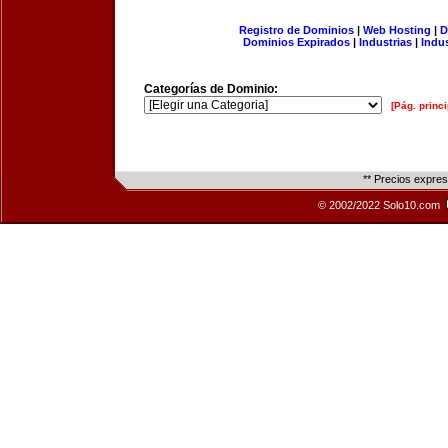
Registro de Dominios
|
Web Hosting
|
D
Dominios Expirados
|
Industrias
|
Indu
Categorías de Dominio:
[Pág. princi
** Precios expre
© 2002/2022 Solo10.com