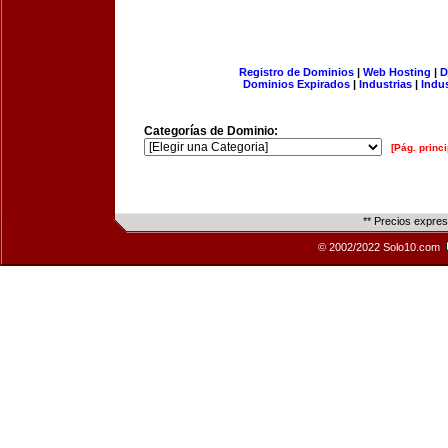
Registro de Dominios
|
Web Hosting
|
D
Dominios Expirados
|
Industrias
|
Indu
Categorías de Dominio:
[Pág. princi
** Precios expre
© 2002/2022 Solo10.com