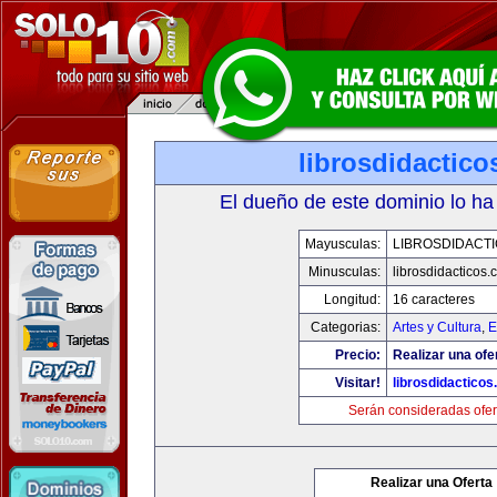
librosdidactic
El dueño de este dominio lo ha
Mayusculas:
LIBROSDIDACT
Minusculas:
librosdidacticos
Longitud:
16 caracteres
Categorias:
Artes y Cultura
,
E
Precio:
Realizar una ofe
Visitar!
librosdidactico
Serán consideradas ofer
Realizar una Oferta