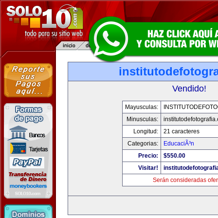
institutodefotogr
Vendido!
Mayusculas:
INSTITUTODEFOTO
Minusculas:
institutodefotografia
Longitud:
21 caracteres
Categorias:
EducaciÃ³n
Precio:
$550.00
Visitar!
institutodefotograf
Serán consideradas ofer