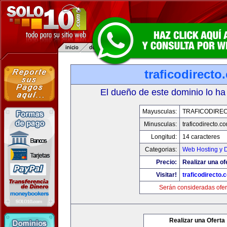
traficodirecto
El dueño de este dominio lo ha
Mayusculas:
TRAFICODIRE
Minusculas:
traficodirecto.c
Longitud:
14 caracteres
Categorias:
Web Hosting y 
Precio:
Realizar una of
Visitar!
traficodirecto.
Serán consideradas ofer
Realizar una Oferta