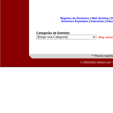
Registro de Dominios
|
Web Hosting
|
D
Dominios Expirados
|
Industrias
|
Indu
Categorías de Dominio:
[Pág. princi
** Precios expre
© 2002/2022 Solo10.com