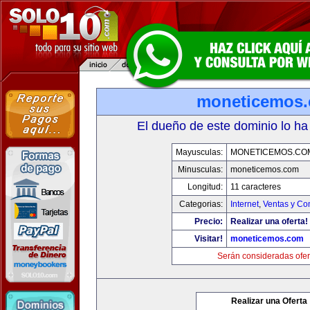
moneticemos
El dueño de este dominio lo ha
Mayusculas:
MONETICEMOS.CO
Minusculas:
moneticemos.com
Longitud:
11 caracteres
Categorias:
Internet
,
Ventas y Co
Precio:
Realizar una oferta!
Visitar!
moneticemos.com
Serán consideradas ofer
Realizar una Oferta