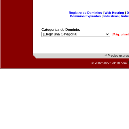
Registro de Dominios
|
Web Hosting
|
D
Dominios Expirados
|
Industrias
|
Indu
Categorías de Dominio:
[Pág. princi
** Precios expre
© 2002/2022 Solo10.com