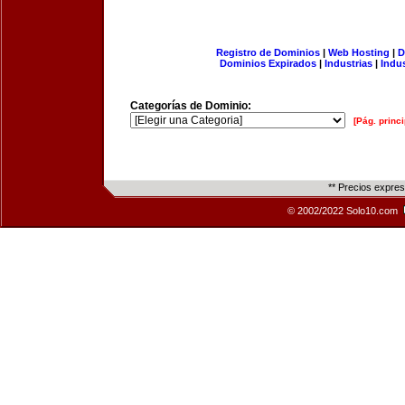
Registro de Dominios
|
Web Hosting
|
D
Dominios Expirados
|
Industrias
|
Indu
Categorías de Dominio:
[Pág. princi
** Precios expre
© 2002/2022 Solo10.com