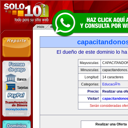
capacitandono
El dueño de este dominio lo ha
Mayusculas:
CAPACITANDO
Minusculas:
capacitandonos
Longitud:
14 caracteres
Categorias:
EducaciÃ³n
Precio:
Realizar una ofe
Visitar!
capacitandono
Serán consideradas ofer
Realizar una Oferta