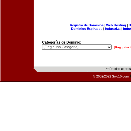
Registro de Dominios
|
Web Hosting
|
D
Dominios Expirados
|
Industrias
|
Indu
Categorías de Dominio:
[Pág. princi
** Precios expre
© 2002/2022 Solo10.com