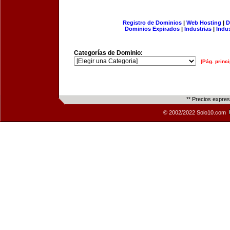
Registro de Dominios
|
Web Hosting
|
D
Dominios Expirados
|
Industrias
|
Indu
Categorías de Dominio:
[Pág. princi
** Precios expre
© 2002/2022 Solo10.com