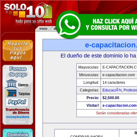
e-capacitacio
El dueño de este dominio lo ha
Mayusculas:
E-CAPACITACION.
Minusculas:
e-capacitacion.com
Longitud:
14 caracteres
Categorias:
EducaciÃ³n
,
Profesi
Precio:
$2,500.00
Visitar!
e-capacitacion.com
Serán consideradas ofer
R