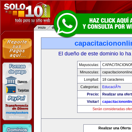
capacitaciononl
El dueño de este dominio lo ha
Mayusculas:
CAPACITACIONO
Minusculas:
capacitaciononlin
Longitud:
18 caracteres
Categorias:
EducaciÃ³n
Precio:
Realizar una ofert
Visitar!
capacitaciononli
Serán consideradas ofer
Realizar una Oferta