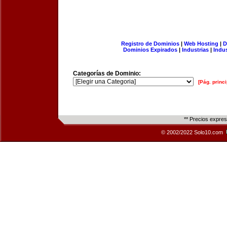
Registro de Dominios
|
Web Hosting
|
D
Dominios Expirados
|
Industrias
|
Indu
Categorías de Dominio:
[Pág. princi
** Precios expre
© 2002/2022 Solo10.com