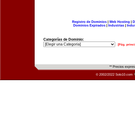
Registro de Dominios
|
Web Hosting
|
D
Dominios Expirados
|
Industrias
|
Indu
Categorías de Dominio:
[Pág. princi
** Precios expre
© 2002/2022 Solo10.com