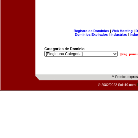
Registro de Dominios
|
Web Hosting
|
D
Dominios Expirados
|
Industrias
|
Indu
Categorías de Dominio:
[Pág. princi
** Precios expre
© 2002/2022 Solo10.com