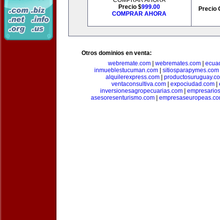
COMPRAR AHORA
Precio $
999.00
Precio 
COMPRAR AHORA
Otros dominios en venta:
webremate.com
|
webremates.com
|
ecuad
inmueblestucuman.com
|
sitiosparapymes.com
alquilerexpress.com
|
productosuruguay.c
ventaconsultiva.com
|
expociudad.com
|
inversionesagropecuarias.com
|
empresario
asesoresenturismo.com
|
empresaseuropeas.c