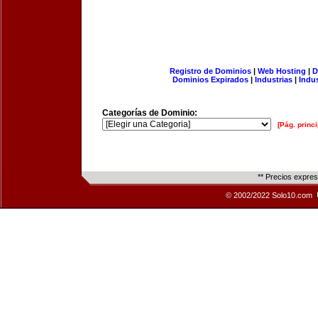
Registro de Dominios
|
Web Hosting
|
D
Dominios Expirados
|
Industrias
|
Indu
Categorías de Dominio:
[Pág. princi
** Precios expre
© 2002/2022 Solo10.com