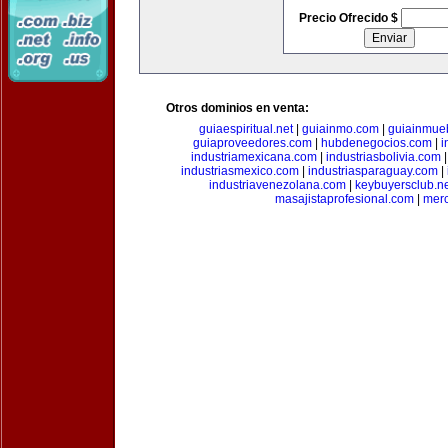
Precio Ofrecido $
Otros dominios en venta:
guiaespiritual.net
|
guiainmo.com
|
guiainmueb
guiaproveedores.com
|
hubdenegocios.com
|
i
industriamexicana.com
|
industriasbolivia.com
industriasmexico.com
|
industriasparaguay.com
|
industriavenezolana.com
|
keybuyersclub.n
masajistaprofesional.com
|
merc