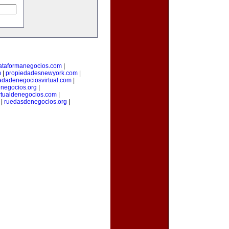
ataformanegocios.com
|
m
|
propiedadesnewyork.com
|
adadenegociosvirtual.com
|
negocios.org
|
rtualdenegocios.com
|
|
ruedasdenegocios.org
|