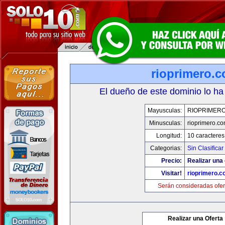
rioprimero.
El dueño de este dominio lo ha
Mayusculas:
RIOPRIMER
Minusculas:
rioprimero.c
Longitud:
10 caracteres
Categorias:
Sin Clasificar
Precio:
Realizar una 
Visitar!
rioprimero.c
Serán consideradas ofer
Realizar una Oferta