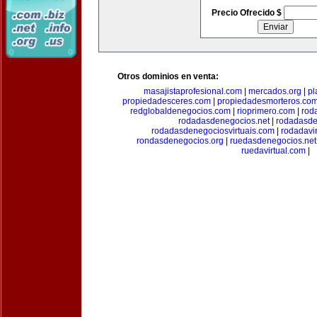
Precio Ofrecido $
Otros dominios en venta:
masajistaprofesional.com
|
mercados.org
|
pl
propiedadesceres.com
|
propiedadesmorteros.co
redglobaldenegocios.com
|
rioprimero.com
|
rod
rodadasdenegocios.net
|
rodadasde
rodadasdenegociosvirtuais.com
|
rodadavi
rondasdenegocios.org
|
ruedasdenegocios.net
ruedavirtual.com
|