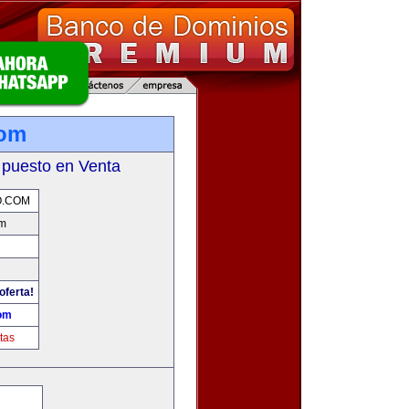
com
 puesto en Venta
O.COM
om
oferta!
om
tas