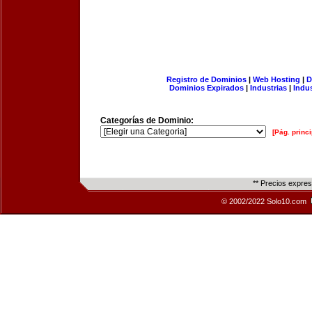
Registro de Dominios
|
Web Hosting
|
D
Dominios Expirados
|
Industrias
|
Indu
Categorías de Dominio:
[Pág. princi
** Precios expre
© 2002/2022 Solo10.com