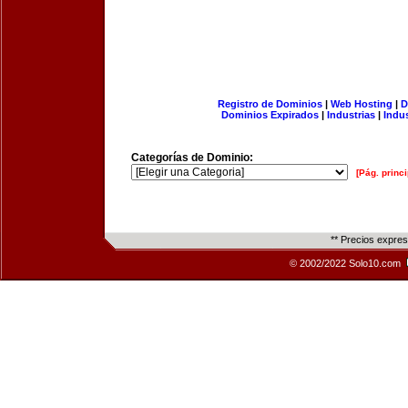
Registro de Dominios
|
Web Hosting
|
D
Dominios Expirados
|
Industrias
|
Indu
Categorías de Dominio:
[Pág. princi
** Precios expre
© 2002/2022 Solo10.com