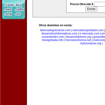
Precio Ofrecido $
Otros dominios en venta:
fabricadegolosinas.com
|
mercadoexportador.com
desarrollosinformaticos.com
|
e-mercado.com
|
pr
zonaclientes.com
|
desarrolladores.org
|
guiasalt
foreigntrade.info
|
microelectronica.net
|
clubcom
clubcompras.org
|