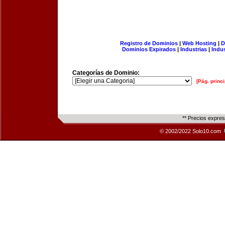
Registro de Dominios
|
Web Hosting
|
D
Dominios Expirados
|
Industrias
|
Indu
Categorías de Dominio:
[Pág. princi
** Precios expre
© 2002/2022 Solo10.com