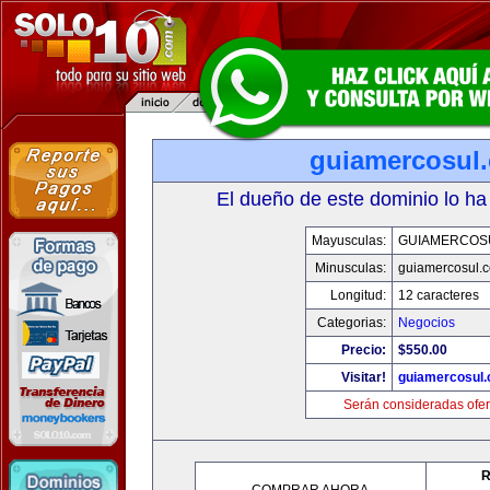
guiamercosul
El dueño de este dominio lo ha
Mayusculas:
GUIAMERCOS
Minusculas:
guiamercosul.
Longitud:
12 caracteres
Categorias:
Negocios
Precio:
$550.00
Visitar!
guiamercosul
Serán consideradas ofer
R