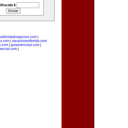
Ofrecido $
publicidadnegocios.com
|
es.com
|
vacacionesflorida.com
s.com
|
guiamercosul.com
|
ercial.com
|