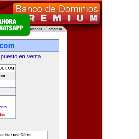
.com
 puesto en Venta
UL.COM
com
.com
tas
ealizar una Oferta