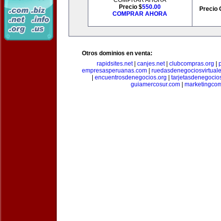
COMPRAR AHORA
Precio $
550.00
Precio 
COMPRAR AHORA
Otros dominios en venta:
rapidsites.net
|
canjes.net
|
clubcompras.org
|
empresasperuanas.com
|
ruedasdenegociosvirtual
|
encuentrosdenegocios.org
|
tarjetasdenegocio
guiamercosur.com
|
marketingcom