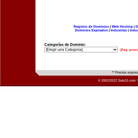
Registro de Dominios
|
Web Hosting
|
D
Dominios Expirados
|
Industrias
|
Indu
Categorías de Dominio:
[Pág. princi
** Precios expre
© 2002/2022 Solo10.com