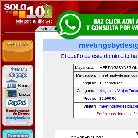
meetingsbydesi
El dueño de este dominio lo ha
Mayusculas:
MEETINGSBYDESIGN
Minusculas:
meetingsbydesign.co
Longitud:
16 caracteres
Categorias:
Negocios
,
Viajes,Turi
Precio:
$2,500.00
Visitar!
meetingsbydesign.c
Serán consideradas ofer
R