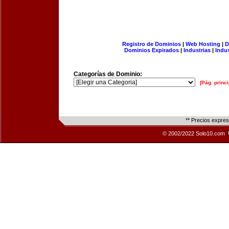
Registro de Dominios
|
Web Hosting
|
D
Dominios Expirados
|
Industrias
|
Indu
Categorías de Dominio:
[Pág. princi
** Precios expre
© 2002/2022 Solo10.com