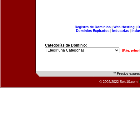
Registro de Dominios
|
Web Hosting
|
D
Dominios Expirados
|
Industrias
|
Indu
Categorías de Dominio:
[Pág. princi
** Precios expre
© 2002/2022 Solo10.com