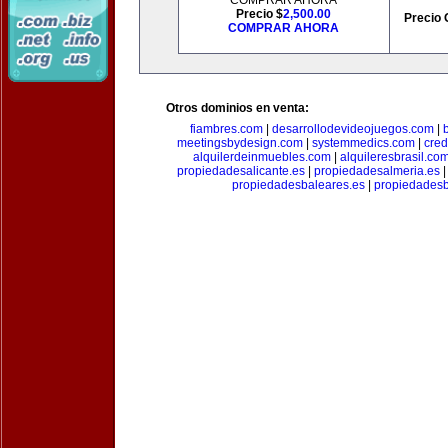
COMPRAR AHORA
Precio $
2,500.00
Precio 
COMPRAR AHORA
Otros dominios en venta:
fiambres.com
|
desarrollodevideojuegos.com
|
meetingsbydesign.com
|
systemmedics.com
|
cred
alquilerdeinmuebles.com
|
alquileresbrasil.co
propiedadesalicante.es
|
propiedadesalmeria.es
propiedadesbaleares.es
|
propiedadesb